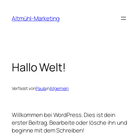
Zum
Inhalt
Altmühl-Marketing
springen
Hallo Welt!
Verfasst von
Paula
in
Allgemein
Willkommen bei WordPress. Dies ist dein
erster Beitrag. Bearbeite oder lösche ihn und
beginne mit dem Schreiben!